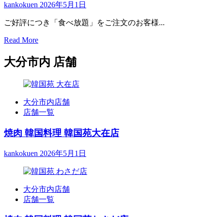
kankokuen
2026年5月1日
ご好評につき「食べ放題」をご注文のお客様...
Read
Read More
more
about
大分市内 店舗
レ
バ
刺
し・
大分市内店舗
和
店舗一覧
牛
タ
焼肉 韓国料理 韓国苑大在店
ル
タ
kankokuen
2026年5月1日
ル
ユ
ッ
ケ
大分市内店舗
店舗一覧