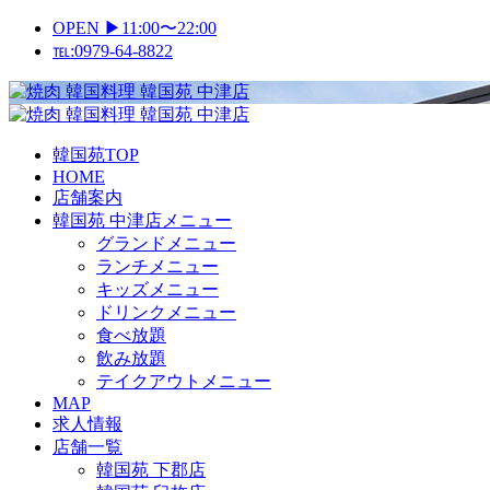
Skip
OPEN ▶11:00〜22:00
to
℡:0979-64-8822
content
Primary
Menu
韓国苑TOP
HOME
店舗案内
韓国苑 中津店メニュー
グランドメニュー
ランチメニュー
キッズメニュー
ドリンクメニュー
食べ放題
飲み放題
テイクアウトメニュー
MAP
求人情報
店舗一覧
韓国苑 下郡店