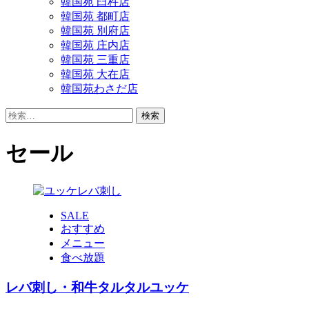
韓国苑 臼杵店
韓国苑 都町店
韓国苑 別府店
韓国苑 庄内店
韓国苑 三重店
韓国苑 大在店
韓国苑わさだ店
検
索:
セール
SALE
おすすめ
メニュー
食べ放題
レバ刺し・和牛タルタルユッケ