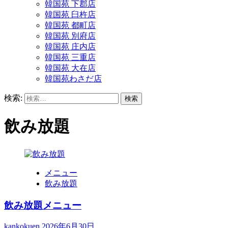
韓国苑 下郡店
韓国苑 臼杵店
韓国苑 都町店
韓国苑 別府店
韓国苑 庄内店
韓国苑 三重店
韓国苑 大在店
韓国苑わさだ店
検索:
飲み放題
メニュー
飲み放題
飲み放題メニュー
kankokuen
2026年6月30日