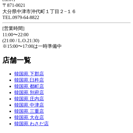
〒871-0021
大分県中津市沖代町１丁目２−１６
TEL.0979-64-8822
[営業時間]
11:00〜22:00
(21:00 / L.O.21:30)
※15:00〜17:00は一時準備中
店舗一覧
韓国苑 下郡店
韓国苑 臼杵店
韓国苑 都町店
韓国苑 別府店
韓国苑 庄内店
韓国苑 中津店
韓国苑 三重店
韓国苑 大在店
韓国苑 わさだ店