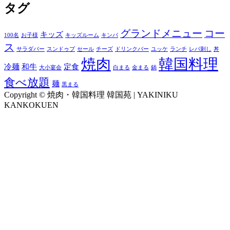
タグ
グランドメニュー
コー
キッズ
100名
お子様
キッズルーム
キンパ
ス
サラダバー
スンドゥブ
セール
チーズ
ドリンクバー
ユッケ
ランチ
レバ刺し
丼
焼肉
韓国料理
冷麺
和牛
定食
大小宴会
白まる
金まる
鍋
食べ放題
麺
黒まる
Copyright © 焼肉・韓国料理 韓国苑 | YAKINIKU
KANKOKUEN