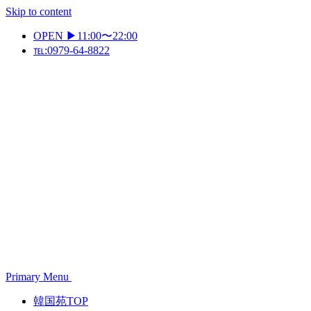
Skip to content
OPEN ▶11:00〜22:00
℡:0979-64-8822
Primary Menu
韓国苑TOP