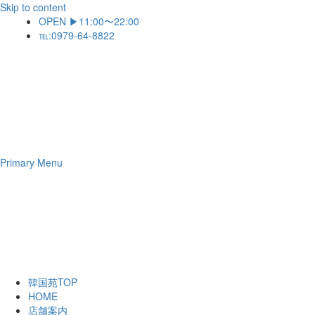
Skip to content
OPEN ▶11:00〜22:00
℡:0979-64-8822
Primary Menu
韓国苑TOP
HOME
店舗案内