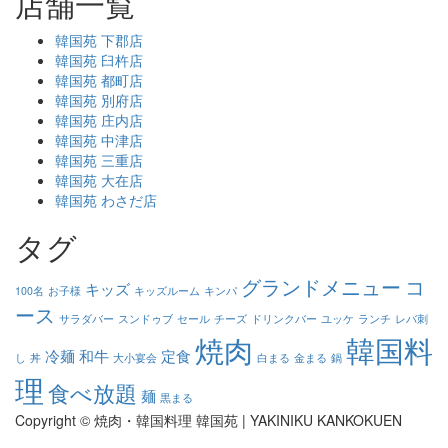
店舗一覧
韓国苑 下郡店
韓国苑 臼杵店
韓国苑 都町店
韓国苑 別府店
韓国苑 庄内店
韓国苑 中津店
韓国苑 三重店
韓国苑 大在店
韓国苑 わさだ店
タグ
グランドメニュー
コ
キッズ
100名
お子様
キッズルーム
キンパ
ース
サラダバー
スンドゥブ
セール
チーズ
ドリンクバー
ユッケ
ランチ
レバ刺
焼肉
韓国料
冷麺
和牛
定食
し
丼
大小宴会
白まる
金まる
鍋
理
食べ放題
麺
黒まる
Copyright © 焼肉・韓国料理 韓国苑 | YAKINIKU KANKOKUEN